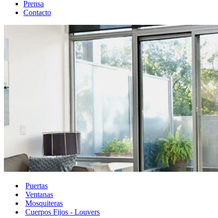
Prensa
Contacto
Puertas
Ventanas
Mosquiteras
Cuerpos Fijos - Louvers