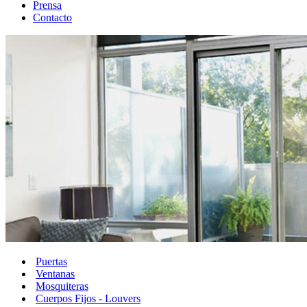
Prensa
Contacto
Puertas
Ventanas
Mosquiteras
Cuerpos Fijos - Louvers