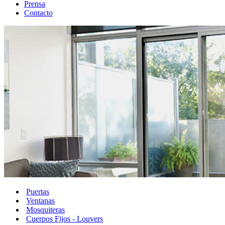
Prensa
Contacto
Puertas
Ventanas
Mosquiteras
Cuerpos Fijos - Louvers