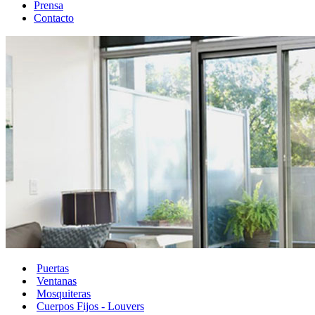
Prensa
Contacto
Puertas
Ventanas
Mosquiteras
Cuerpos Fijos - Louvers