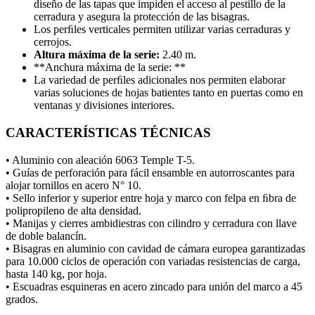
diseño de las tapas que impiden el acceso al pestillo de la
cerradura y asegura la protección de las bisagras.
Los perﬁles verticales permiten utilizar varias cerraduras y
cerrojos.
Altura máxima de la serie:
2.40 m.
**Anchura máxima de la serie: **
La variedad de perﬁles adicionales nos permiten elaborar
varias soluciones de hojas batientes tanto en puertas como en
ventanas y divisiones interiores.
CARACTERÍSTICAS TÉCNICAS
• Aluminio con aleación 6063 Temple T-5.
• Guías de perforación para fácil ensamble en autorroscantes para
alojar tornillos en acero N° 10.
• Sello inferior y superior entre hoja y marco con felpa en ﬁbra de
polipropileno de alta densidad.
• Manijas y cierres ambidiestras con cilindro y cerradura con llave
de doble balancín.
• Bisagras en aluminio con cavidad de cámara europea garantizadas
para 10.000 ciclos de operación con variadas resistencias de carga,
hasta 140 kg, por hoja.
• Escuadras esquineras en acero zincado para unión del marco a 45
grados.