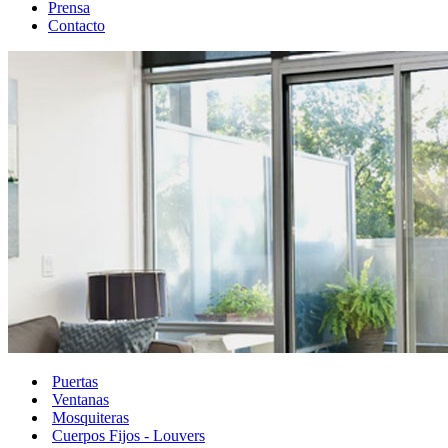
Prensa
Contacto
Puertas
Ventanas
Mosquiteras
Cuerpos Fijos - Louvers