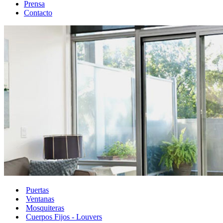
Prensa
Contacto
Puertas
Ventanas
Mosquiteras
Cuerpos Fijos - Louvers