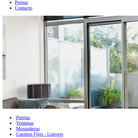
Prensa
Contacto
Puertas
Ventanas
Mosquiteras
Cuerpos Fijos - Louvers