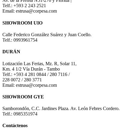
Av. de la Prensa N51-270 y Florida |
Telf.: +593 2 243 2521
Email: estrusa@corpesa.com
SHOWROOM UIO
Calle Federico González Suárez y Juan Coello.
Telf.: 0993961754
DURÁN
Lotización Las Ferias, Mz. R, Solar 11,
Km. 4 1/2 Vía Durán - Tambo
Telf.: +593 4 281 0844 / 280 7116 /
228 0072 / 280 3771
Email: estrusa@corpesa.com
SHOWROOM GYE
Samborondón, C.C. Jardines Plaza. Av. León Febres Cordero.
Telf.: 0985351974
Contáctenos