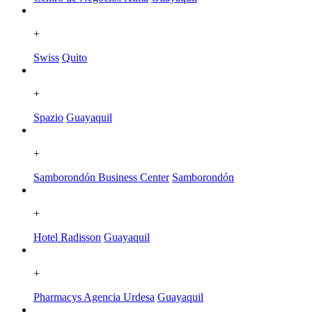
+
Swiss
Quito
+
Spazio
Guayaquil
+
Samborondón Business Center
Samborondón
+
Hotel Radisson
Guayaquil
+
Pharmacys Agencia Urdesa
Guayaquil