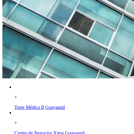
+
Torre Médica II
Guayaquil
+
Centro de Negocios Xima
Guayaquil