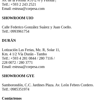
Av. de la Prensa N51-270 y Florida |
Telf.: +593 2 243 2521
Email: estrusa@corpesa.com
SHOWROOM UIO
Calle Federico González Suárez y Juan Coello.
Telf.: 0993961754
DURÁN
Lotización Las Ferias, Mz. R, Solar 11,
Km. 4 1/2 Vía Durán - Tambo
Telf.: +593 4 281 0844 / 280 7116 /
228 0072 / 280 3771
Email: estrusa@corpesa.com
SHOWROOM GYE
Samborondón, C.C. Jardines Plaza. Av. León Febres Cordero.
Telf.: 0985351974
Contáctenos