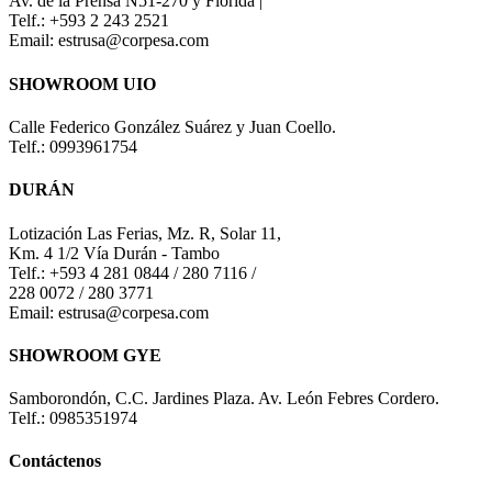
Av. de la Prensa N51-270 y Florida |
Telf.: +593 2 243 2521
Email: estrusa@corpesa.com
SHOWROOM UIO
Calle Federico González Suárez y Juan Coello.
Telf.: 0993961754
DURÁN
Lotización Las Ferias, Mz. R, Solar 11,
Km. 4 1/2 Vía Durán - Tambo
Telf.: +593 4 281 0844 / 280 7116 /
228 0072 / 280 3771
Email: estrusa@corpesa.com
SHOWROOM GYE
Samborondón, C.C. Jardines Plaza. Av. León Febres Cordero.
Telf.: 0985351974
Contáctenos