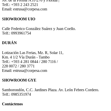
Av. de la Prensa N51-270 y Florida |
Telf.: +593 2 243 2521
Email: estrusa@corpesa.com
SHOWROOM UIO
Calle Federico González Suárez y Juan Coello.
Telf.: 0993961754
DURÁN
Lotización Las Ferias, Mz. R, Solar 11,
Km. 4 1/2 Vía Durán - Tambo
Telf.: +593 4 281 0844 / 280 7116 /
228 0072 / 280 3771
Email: estrusa@corpesa.com
SHOWROOM GYE
Samborondón, C.C. Jardines Plaza. Av. León Febres Cordero.
Telf.: 0985351974
Contáctenos