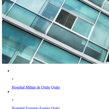
+
Hospital Militar de Quito
Quito
+
Hospital Eugenio Espejo
Quito