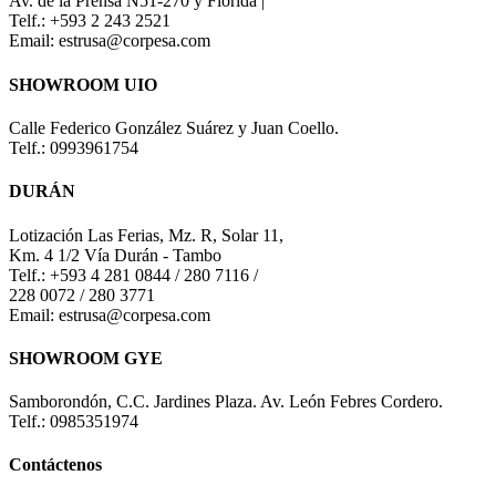
Av. de la Prensa N51-270 y Florida |
Telf.: +593 2 243 2521
Email: estrusa@corpesa.com
SHOWROOM UIO
Calle Federico González Suárez y Juan Coello.
Telf.: 0993961754
DURÁN
Lotización Las Ferias, Mz. R, Solar 11,
Km. 4 1/2 Vía Durán - Tambo
Telf.: +593 4 281 0844 / 280 7116 /
228 0072 / 280 3771
Email: estrusa@corpesa.com
SHOWROOM GYE
Samborondón, C.C. Jardines Plaza. Av. León Febres Cordero.
Telf.: 0985351974
Contáctenos