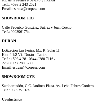
Av. de la Prensa N51-270 y Florida |
Telf.: +593 2 243 2521
Email: estrusa@corpesa.com
SHOWROOM UIO
Calle Federico González Suárez y Juan Coello.
Telf.: 0993961754
DURÁN
Lotización Las Ferias, Mz. R, Solar 11,
Km. 4 1/2 Vía Durán - Tambo
Telf.: +593 4 281 0844 / 280 7116 /
228 0072 / 280 3771
Email: estrusa@corpesa.com
SHOWROOM GYE
Samborondón, C.C. Jardines Plaza. Av. León Febres Cordero.
Telf.: 0985351974
Contáctenos