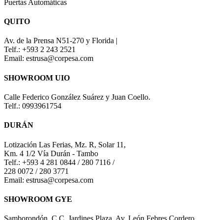
Puertas Automáticas
QUITO
Av. de la Prensa N51-270 y Florida |
Telf.: +593 2 243 2521
Email: estrusa@corpesa.com
SHOWROOM UIO
Calle Federico González Suárez y Juan Coello.
Telf.: 0993961754
DURÁN
Lotización Las Ferias, Mz. R, Solar 11,
Km. 4 1/2 Vía Durán - Tambo
Telf.: +593 4 281 0844 / 280 7116 /
228 0072 / 280 3771
Email: estrusa@corpesa.com
SHOWROOM GYE
Samborondón, C.C. Jardines Plaza. Av. León Febres Cordero.