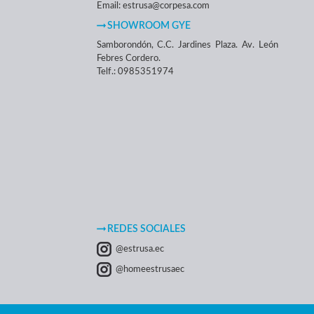
Email: estrusa@corpesa.com
SHOWROOM GYE
Samborondón, C.C. Jardines Plaza. Av. León
Febres Cordero.
Telf.: 0985351974
REDES SOCIALES
@estrusa.ec
@homeestrusaec