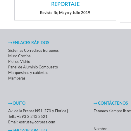
REPORTAJE
Revista Br, Mayo y Julio 2019
ENLACES RÁPIDOS
Sistemas Corredizos Europeos
Muro Cortina
Piel de Vidrio
Panel de Aluminio Compuesto
Marquesinas y cubiertas
Mamparas
QUITO
CONTÁCTENOS
Av. de la Prensa N51-270 y Florida |
Estamos siempre listos 
Telf.: +593 2 243 2521
Email: estrusa@corpesa.com
Nombre
SHOWROOM UIO