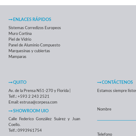
ENLACES RÁPIDOS
Sistemas Corredizos Europeos
Muro Cortina
Piel de Vidrio
Panel de Aluminio Compuesto
Marquesinas y cubiertas
Mamparas
QUITO
CONTÁCTENOS
Av. de la Prensa N51-270 y Florida |
Estamos siempre listos 
Telf.: +593 2 243 2521
Email: estrusa@corpesa.com
Nombre
SHOWROOM UIO
Calle Federico González Suárez y Juan
Coello.
Telf.: 0993961754
Telefono