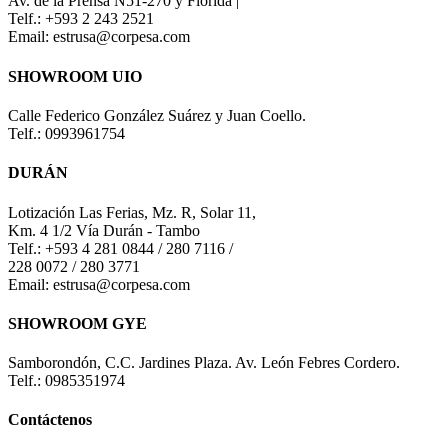
Av. de la Prensa N51-270 y Florida |
Telf.: +593 2 243 2521
Email: estrusa@corpesa.com
SHOWROOM UIO
Calle Federico González Suárez y Juan Coello.
Telf.: 0993961754
DURÁN
Lotización Las Ferias, Mz. R, Solar 11,
Km. 4 1/2 Vía Durán - Tambo
Telf.: +593 4 281 0844 / 280 7116 /
228 0072 / 280 3771
Email: estrusa@corpesa.com
SHOWROOM GYE
Samborondón, C.C. Jardines Plaza. Av. León Febres Cordero.
Telf.: 0985351974
Contáctenos