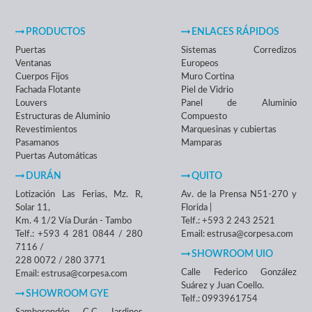
PRODUCTOS
ENLACES RÁPIDOS
Puertas
Sistemas Corredizos
Ventanas
Europeos
Cuerpos Fijos
Muro Cortina
Fachada Flotante
Piel de Vidrio
Louvers
Panel de Aluminio
Estructuras de Aluminio
Compuesto
Revestimientos
Marquesinas y cubiertas
Pasamanos
Mamparas
Puertas Automáticas
DURÁN
QUITO
Lotización Las Ferias, Mz. R,
Av. de la Prensa N51-270 y
Solar 11,
Florida |
Km. 4 1/2 Vía Durán - Tambo
Telf.: +593 2 243 2521
Telf.: +593 4 281 0844 / 280
Email: estrusa@corpesa.com
7116 /
SHOWROOM UIO
228 0072 / 280 3771
Calle Federico González
Email: estrusa@corpesa.com
Suárez y Juan Coello.
SHOWROOM GYE
Telf.: 0993961754