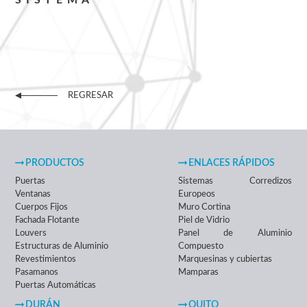
REGRESAR
PRODUCTOS
ENLACES RÁPIDOS
Puertas
Sistemas Corredizos
Ventanas
Europeos
Cuerpos Fijos
Muro Cortina
Fachada Flotante
Piel de Vidrio
Louvers
Panel de Aluminio
Estructuras de Aluminio
Compuesto
Revestimientos
Marquesinas y cubiertas
Pasamanos
Mamparas
Puertas Automáticas
DURÁN
QUITO