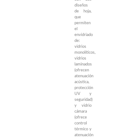
diseños
de hoja,
que
permiten
el
envidriado
de:
vidrios
monolíticos,
vidrios
laminados
(ofrecen
atenuación
acústica,
protección
UV y
seguridad)
y vidrio
cámara
(ofrece
control
térmico y
atenuación