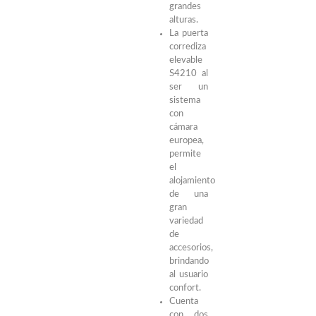
grandes
alturas.
La puerta
corrediza
elevable
S4210 al
ser un
sistema
con
cámara
europea,
permite
el
alojamiento
de una
gran
variedad
de
accesorios,
brindando
al usuario
confort.
Cuenta
con dos