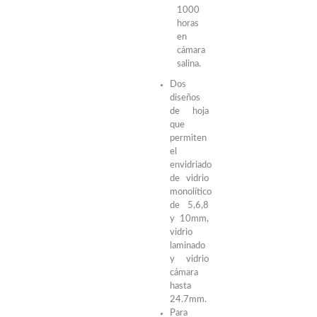
1000
horas
en
cámara
salina.
Dos
diseños
de hoja
que
permiten
el
envidriado
de vidrio
monolítico
de 5,6,8
y 10mm,
vidrio
laminado
y vidrio
cámara
hasta
24.7mm.
Para