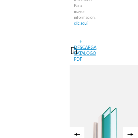
Maderado
Para
mayor
información,
clic aquí
+
DESCARGA
CATALOGO
PDF