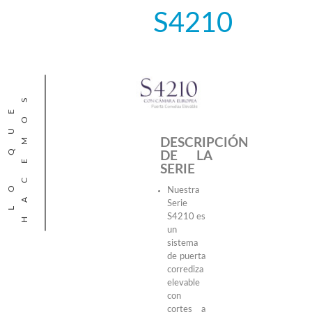
S4210
S
L
O
Q
U
E
H
A
C
E
M
O
DESCRIPCIÓN
DE LA
SERIE
Nuestra
Serie
S4210 es
un
sistema
de puerta
corrediza
elevable
con
cortes a