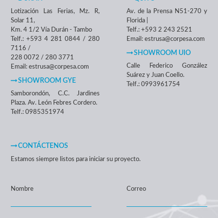
Lotización Las Ferias, Mz. R,
Av. de la Prensa N51-270 y
Solar 11,
Florida |
Km. 4 1/2 Vía Durán - Tambo
Telf.: +593 2 243 2521
Telf.: +593 4 281 0844 / 280
Email: estrusa@corpesa.com
7116 /
SHOWROOM UIO
228 0072 / 280 3771
Calle Federico González
Email: estrusa@corpesa.com
Suárez y Juan Coello.
SHOWROOM GYE
Telf.: 0993961754
Samborondón, C.C. Jardines
Plaza. Av. León Febres Cordero.
Telf.: 0985351974
CONTÁCTENOS
Estamos siempre listos para iniciar su proyecto.
Nombre
Correo