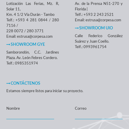
Lotización Las Ferias, Mz. R,
Av. de la Prensa N51-270 y
Solar 11,
Florida |
Km. 4 1/2 Vía Durán - Tambo
Telf.: +593 2 243 2521
Telf.: +593 4 281 0844 / 280
Email: estrusa@corpesa.com
7116 /
SHOWROOM UIO
228 0072 / 280 3771
Calle Federico González
Email: estrusa@corpesa.com
Suárez y Juan Coello.
SHOWROOM GYE
Telf.: 0993961754
Samborondón, C.C. Jardines
Plaza. Av. León Febres Cordero.
Telf.: 0985351974
CONTÁCTENOS
Estamos siempre listos para iniciar su proyecto.
Nombre
Correo