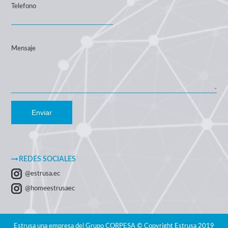
Telefono
Mensaje
Enviar
REDES SOCIALES
@estrusa.ec
@homeestrusaec
Estrusa una empresa del Grupo CORPESA © Copyright Estrusa 2019