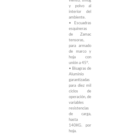
viento, smog
y polvo al
interior del
ambiente.
• Escuadras
esquineras
de Zamac
tensoras,
para armado
de marco y
hoja con
unión a 45°.
• Bisagras de
Aluminio
garantizadas
para diez mil
ciclos de
operación, de
variables
resistencias
de carga,
hasta
140KG. por
hoja.