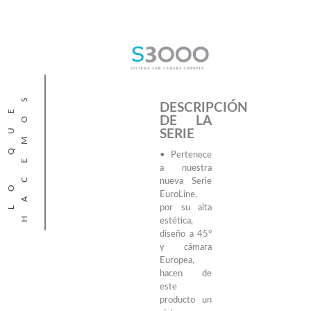
S
L
O
Q
U
E
H
A
C
E
M
O
DESCRIPCIÓN
DE LA
SERIE
• Pertenece
a nuestra
nueva Serie
EuroLine,
por su alta
estética,
diseño a 45°
y cámara
Europea,
hacen de
este
producto un