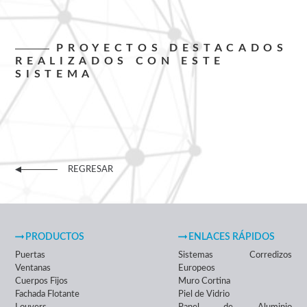
PROYECTOS DESTACADOS
REALIZADOS CON ESTE
SISTEMA
REGRESAR
PRODUCTOS
ENLACES RÁPIDOS
Puertas
Sistemas Corredizos
Ventanas
Europeos
Cuerpos Fijos
Muro Cortina
Fachada Flotante
Piel de Vidrio