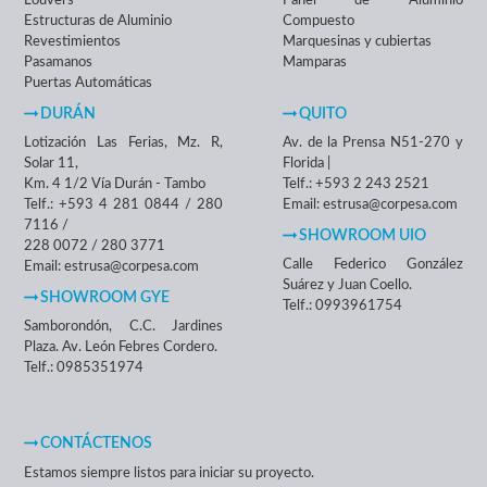
Louvers
Panel de Aluminio
Estructuras de Aluminio
Compuesto
Revestimientos
Marquesinas y cubiertas
Pasamanos
Mamparas
Puertas Automáticas
DURÁN
QUITO
Lotización Las Ferias, Mz. R,
Av. de la Prensa N51-270 y
Solar 11,
Florida |
Km. 4 1/2 Vía Durán - Tambo
Telf.: +593 2 243 2521
Telf.: +593 4 281 0844 / 280
Email: estrusa@corpesa.com
7116 /
SHOWROOM UIO
228 0072 / 280 3771
Calle Federico González
Email: estrusa@corpesa.com
Suárez y Juan Coello.
SHOWROOM GYE
Telf.: 0993961754
Samborondón, C.C. Jardines
Plaza. Av. León Febres Cordero.
Telf.: 0985351974
CONTÁCTENOS
Estamos siempre listos para iniciar su proyecto.