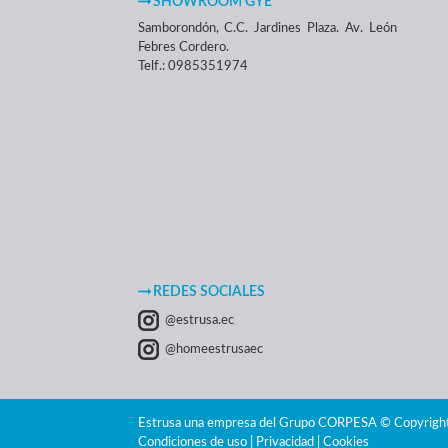
SHOWROOM GYE
Samborondón, C.C. Jardines Plaza. Av. León
Febres Cordero.
Telf.: 0985351974
REDES SOCIALES
@estrusa.ec
@homeestrusaec
Estrusa una empresa del Grupo CORPESA © Copyright
Condiciones de uso | Privacidad | Cookies