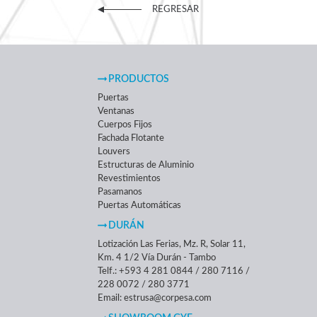
REGRESAR
PRODUCTOS
Puertas
Ventanas
Cuerpos Fijos
Fachada Flotante
Louvers
Estructuras de Aluminio
Revestimientos
Pasamanos
Puertas Automáticas
DURÁN
Lotización Las Ferias, Mz. R, Solar 11,
Km. 4 1/2 Vía Durán - Tambo
Telf.: +593 4 281 0844 / 280 7116 /
228 0072 / 280 3771
Email: estrusa@corpesa.com