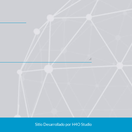
Sitio Desarrollado por
H4O Studio