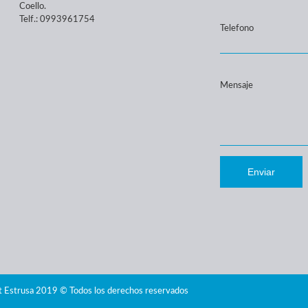
Coello.
Telf.: 0993961754
Telefono
Mensaje
Enviar
 Estrusa 2019 © Todos los derechos reservados