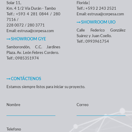
Solar 11,
Florida |
Km. 4 1/2 Vía Durán - Tambo
Telf.: +593 2 243 2521
Telf.: +593 4 281 0844 / 280
Email: estrusa@corpesa.com
7116 /
SHOWROOM UIO
228 0072 / 280 3771
Calle Federico González
Email: estrusa@corpesa.com
Suárez y Juan Coello.
SHOWROOM GYE
Telf.: 0993961754
Samborondón, C.C. Jardines
Plaza. Av. León Febres Cordero.
Telf.: 0985351974
CONTÁCTENOS
Estamos siempre listos para iniciar su proyecto.
Nombre
Correo
Telefono