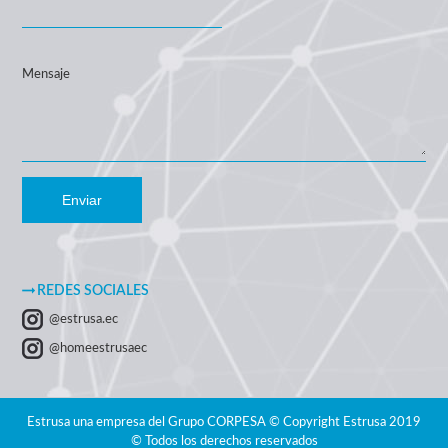
Mensaje
Enviar
REDES SOCIALES
@estrusa.ec
@homeestrusaec
Estrusa una empresa del Grupo CORPESA © Copyright Estrusa 2019
© Todos los derechos reservados