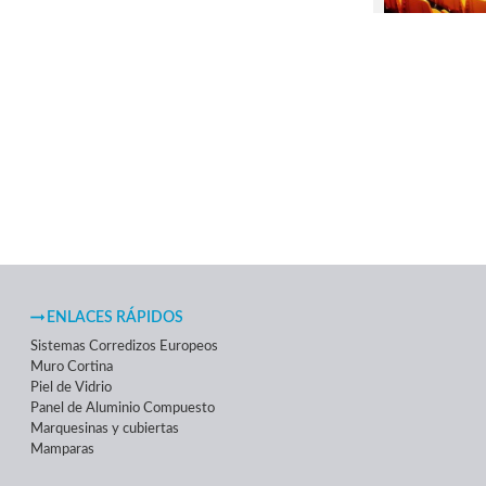
ENLACES RÁPIDOS
Sistemas Corredizos Europeos
Muro Cortina
Piel de Vidrio
Panel de Aluminio Compuesto
Marquesinas y cubiertas
Mamparas