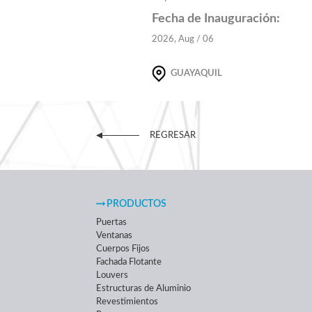
Fecha de Inauguración:
2026, Aug / 06
GUAYAQUIL
REGRESAR
PRODUCTOS
Puertas
Ventanas
Cuerpos Fijos
Fachada Flotante
Louvers
Estructuras de Aluminio
Revestimientos