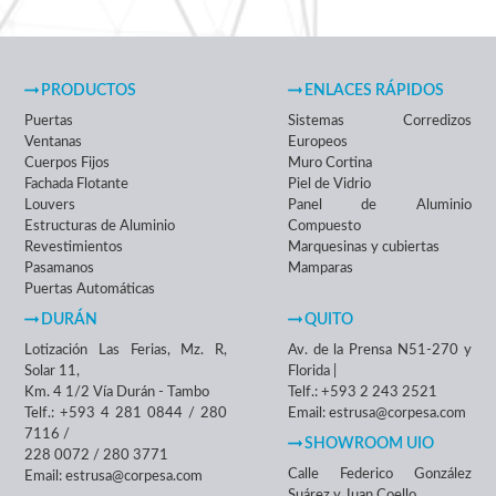
PRODUCTOS
ENLACES RÁPIDOS
Puertas
Sistemas Corredizos
Ventanas
Europeos
Cuerpos Fijos
Muro Cortina
Fachada Flotante
Piel de Vidrio
Louvers
Panel de Aluminio
Estructuras de Aluminio
Compuesto
Revestimientos
Marquesinas y cubiertas
Pasamanos
Mamparas
Puertas Automáticas
DURÁN
QUITO
Lotización Las Ferias, Mz. R,
Av. de la Prensa N51-270 y
Solar 11,
Florida |
Km. 4 1/2 Vía Durán - Tambo
Telf.: +593 2 243 2521
Telf.: +593 4 281 0844 / 280
Email: estrusa@corpesa.com
7116 /
SHOWROOM UIO
228 0072 / 280 3771
Calle Federico González
Email: estrusa@corpesa.com
Suárez y Juan Coello.