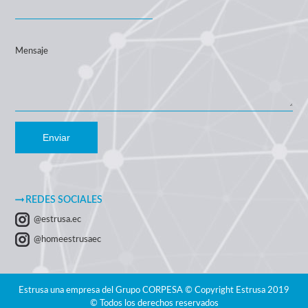
Mensaje
Enviar
REDES SOCIALES
@estrusa.ec
@homeestrusaec
Estrusa una empresa del Grupo CORPESA © Copyright Estrusa 2019
© Todos los derechos reservados