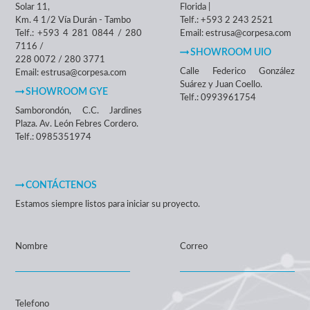
Solar 11,
Florida |
Km. 4 1/2 Vía Durán - Tambo
Telf.: +593 2 243 2521
Telf.: +593 4 281 0844 / 280
Email: estrusa@corpesa.com
7116 /
SHOWROOM UIO
228 0072 / 280 3771
Calle Federico González
Email: estrusa@corpesa.com
Suárez y Juan Coello.
SHOWROOM GYE
Telf.: 0993961754
Samborondón, C.C. Jardines
Plaza. Av. León Febres Cordero.
Telf.: 0985351974
CONTÁCTENOS
Estamos siempre listos para iniciar su proyecto.
Nombre
Correo
Telefono