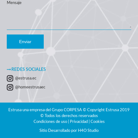
Mensaje
Enviar
REDES SOCIALES
@estrusa.ec
@homeestrusaec
Estrusa una empresa del Grupo CORPESA © Copyright Estrusa 2019
© Todos los derechos reservados
Condiciones de uso | Privacidad | Cookies
Sitio Desarrollado por
H4O Studio