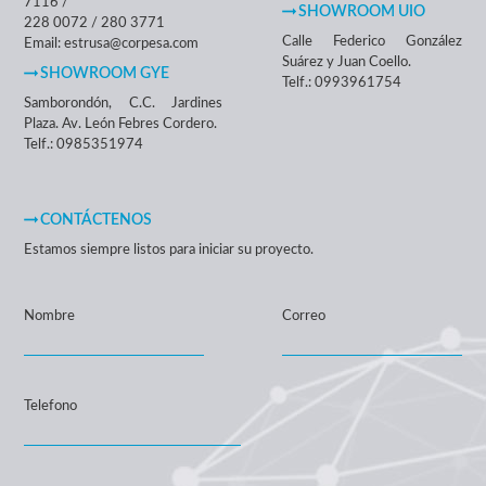
7116 /
SHOWROOM UIO
228 0072 / 280 3771
Calle Federico González
Email: estrusa@corpesa.com
Suárez y Juan Coello.
SHOWROOM GYE
Telf.: 0993961754
Samborondón, C.C. Jardines
Plaza. Av. León Febres Cordero.
Telf.: 0985351974
CONTÁCTENOS
Estamos siempre listos para iniciar su proyecto.
Nombre
Correo
Telefono