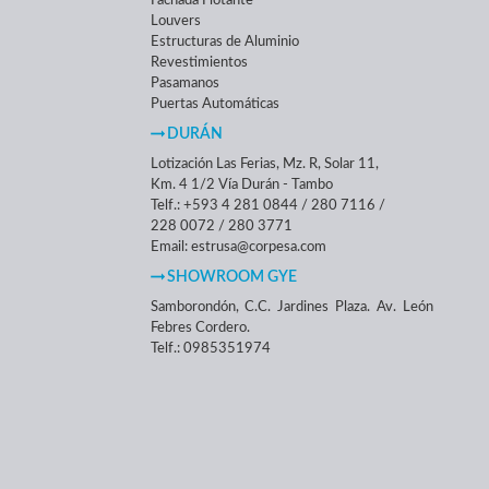
Fachada Flotante
Louvers
Estructuras de Aluminio
Revestimientos
Pasamanos
Puertas Automáticas
DURÁN
Lotización Las Ferias, Mz. R, Solar 11,
Km. 4 1/2 Vía Durán - Tambo
Telf.: +593 4 281 0844 / 280 7116 /
228 0072 / 280 3771
Email: estrusa@corpesa.com
SHOWROOM GYE
Samborondón, C.C. Jardines Plaza. Av. León
Febres Cordero.
Telf.: 0985351974