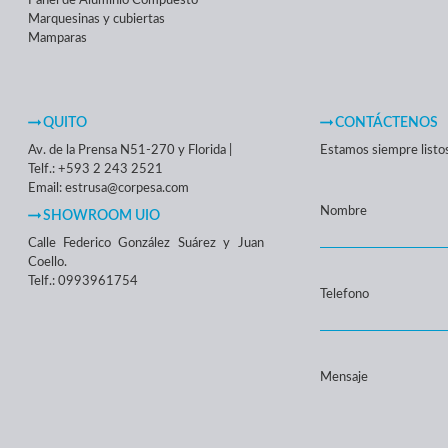
Panel de Aluminio Compuesto
Marquesinas y cubiertas
Mamparas
QUITO
CONTÁCTENOS
Av. de la Prensa N51-270 y Florida |
Estamos siempre listos 
Telf.: +593 2 243 2521
Email: estrusa@corpesa.com
Nombre
SHOWROOM UIO
Calle Federico González Suárez y Juan
Coello.
Telf.: 0993961754
Telefono
Mensaje