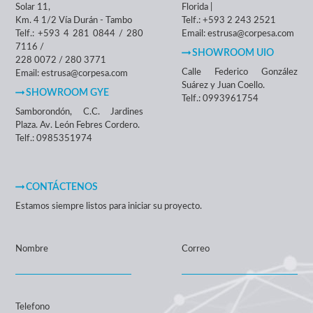
Solar 11,
Florida |
Km. 4 1/2 Vía Durán - Tambo
Telf.: +593 2 243 2521
Telf.: +593 4 281 0844 / 280
Email: estrusa@corpesa.com
7116 /
SHOWROOM UIO
228 0072 / 280 3771
Calle Federico González
Email: estrusa@corpesa.com
Suárez y Juan Coello.
SHOWROOM GYE
Telf.: 0993961754
Samborondón, C.C. Jardines
Plaza. Av. León Febres Cordero.
Telf.: 0985351974
CONTÁCTENOS
Estamos siempre listos para iniciar su proyecto.
Nombre
Correo
Telefono