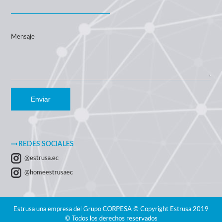
Mensaje
Enviar
REDES SOCIALES
@estrusa.ec
@homeestrusaec
Estrusa una empresa del Grupo CORPESA © Copyright Estrusa 2019
© Todos los derechos reservados