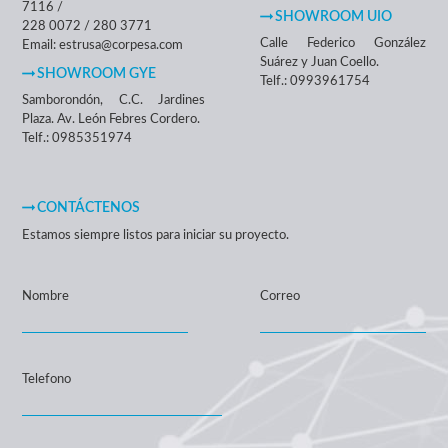
7116 /
SHOWROOM UIO
228 0072 / 280 3771
Calle Federico González
Email: estrusa@corpesa.com
Suárez y Juan Coello.
SHOWROOM GYE
Telf.: 0993961754
Samborondón, C.C. Jardines
Plaza. Av. León Febres Cordero.
Telf.: 0985351974
CONTÁCTENOS
Estamos siempre listos para iniciar su proyecto.
Nombre
Correo
Telefono