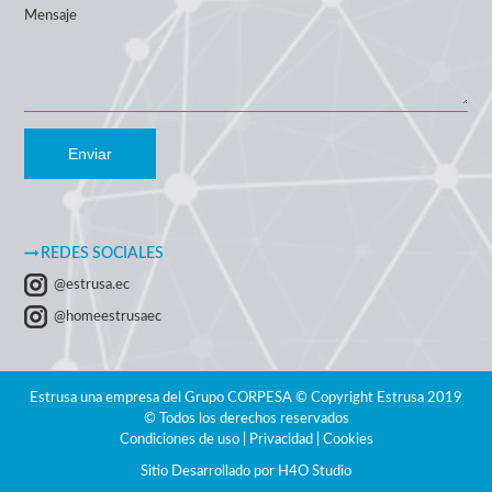
Mensaje
Enviar
REDES SOCIALES
@estrusa.ec
@homeestrusaec
Estrusa una empresa del Grupo CORPESA © Copyright Estrusa 2019
© Todos los derechos reservados
Condiciones de uso | Privacidad | Cookies
Sitio Desarrollado por
H4O Studio