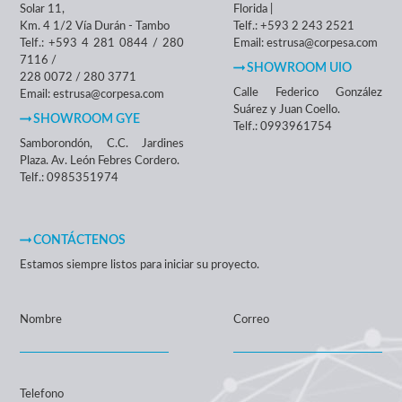
Solar 11,
Florida |
Km. 4 1/2 Vía Durán - Tambo
Telf.: +593 2 243 2521
Telf.: +593 4 281 0844 / 280
Email: estrusa@corpesa.com
7116 /
SHOWROOM UIO
228 0072 / 280 3771
Calle Federico González
Email: estrusa@corpesa.com
Suárez y Juan Coello.
SHOWROOM GYE
Telf.: 0993961754
Samborondón, C.C. Jardines
Plaza. Av. León Febres Cordero.
Telf.: 0985351974
CONTÁCTENOS
Estamos siempre listos para iniciar su proyecto.
Nombre
Correo
Telefono