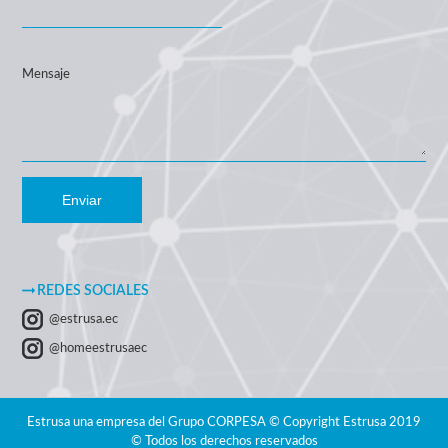
Mensaje
Enviar
REDES SOCIALES
@estrusa.ec
@homeestrusaec
Estrusa una empresa del Grupo CORPESA © Copyright Estrusa 2019
© Todos los derechos reservados