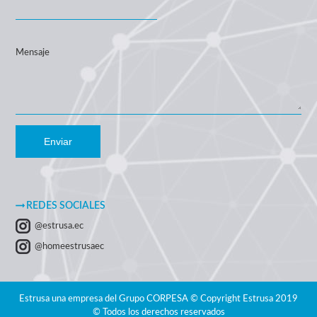
Mensaje
Enviar
REDES SOCIALES
@estrusa.ec
@homeestrusaec
Estrusa una empresa del Grupo CORPESA © Copyright Estrusa 2019
© Todos los derechos reservados