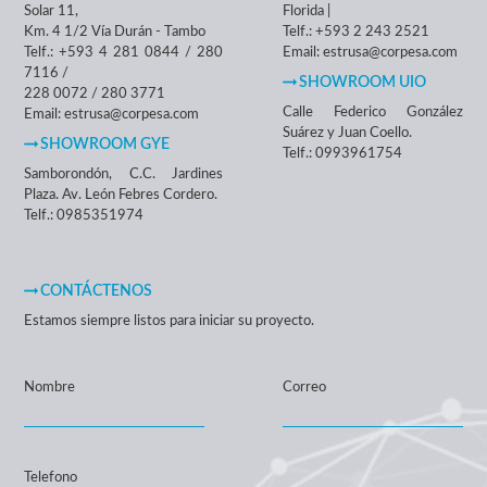
Solar 11,
Florida |
Km. 4 1/2 Vía Durán - Tambo
Telf.: +593 2 243 2521
Telf.: +593 4 281 0844 / 280
Email: estrusa@corpesa.com
7116 /
SHOWROOM UIO
228 0072 / 280 3771
Calle Federico González
Email: estrusa@corpesa.com
Suárez y Juan Coello.
SHOWROOM GYE
Telf.: 0993961754
Samborondón, C.C. Jardines
Plaza. Av. León Febres Cordero.
Telf.: 0985351974
CONTÁCTENOS
Estamos siempre listos para iniciar su proyecto.
Nombre
Correo
Telefono