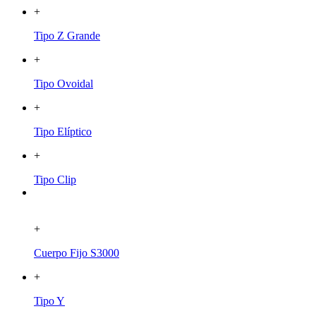
+
Tipo Z Grande
+
Tipo Ovoidal
+
Tipo Elíptico
+
Tipo Clip
+
Cuerpo Fijo S3000
+
Tipo Y